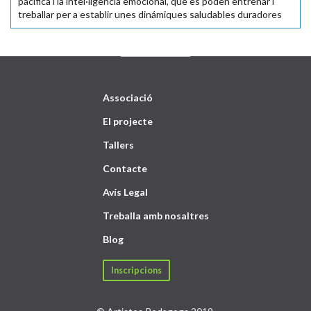
pacífica i la intel·ligència emocional, que es poden entrenar i
treballar per a establir unes dinámiques saludables duradores
Associació
El projecte
Tallers
Contacte
Avís Legal
Treballa amb nosaltres
Blog
Inscripcions